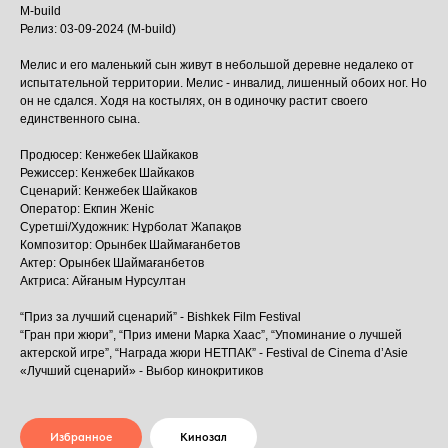
M-build
Релиз: 03-09-2024 (M-build)
Мелис и его маленький сын живут в небольшой деревне недалеко от
испытательной территории. Мелис - инвалид, лишенный обоих ног. Но
он не сдался. Ходя на костылях, он в одиночку растит своего
единственного сына.
Продюсер: Кенжебек Шайкаков
Режиссер: Кенжебек Шайкаков
Сценарий: Кенжебек Шайкаков
Оператор: Екпин Женіс
Суретші/Художник: Нұрболат Жапақов
Композитор: Орынбек Шаймағанбетов
Актер: Орынбек Шаймағанбетов
Актриса: Айғаным Нурсултан
“Приз за лучший сценарий” - Bishkek Film Festival
“Гран при жюри”, “Приз имени Марка Хаас”, “Упоминание о лучшей
актерской игре”, “Награда жюри НЕТПАК” - Festival de Cinema d’Asie
«Лучший сценарий» - Выбор кинокритиков
Избранное
Кинозал