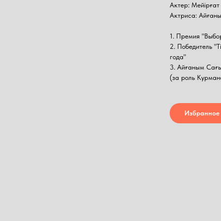
Актер: Мейірғат
Актриса: Айған
1. Премия "Выбо
2. Победитель "
года"
3. Айғаным Сағы
(за роль Курма
Избранное