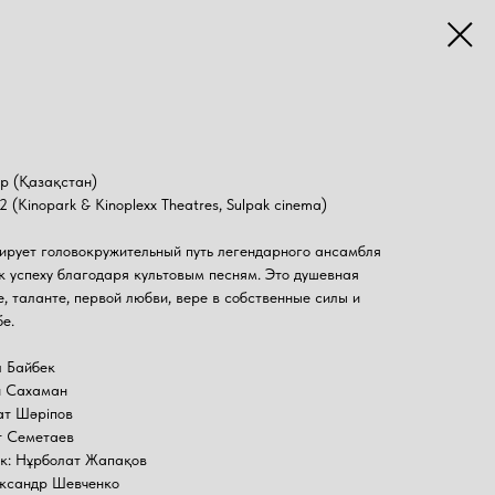
p (Қазақстан)
2 (Kinopark & Kinoplexx Theatres, Sulpak cinema)
рует головокружительный путь легендарного ансамбля
 успеху благодаря культовым песням. Это душевная
е, таланте, первой любви, вере в собственные силы и
е.
л Байбек
н Сахаман
ат Шәріпов
т Семетаев
ик: Нұрболат Жапақов
ександр Шевченко