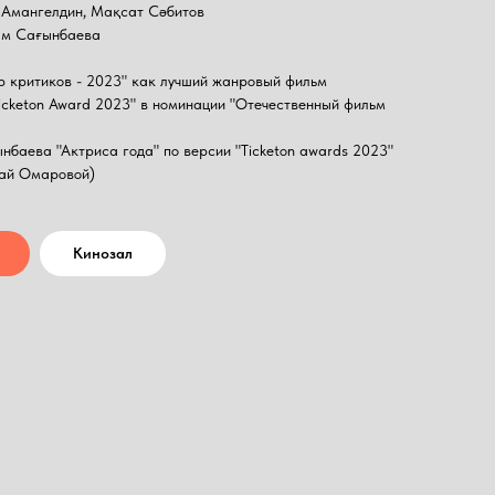
 Амангелдин, Мақсат Сәбитов
ым Сағынбаева
р критиков - 2023" как лучший жанровый фильм
Ticketon Award 2023" в номинации "Отечественный фильм
нбаева "Актриса года" по версии "Ticketon awards 2023"
най Омаровой)
Кинозал