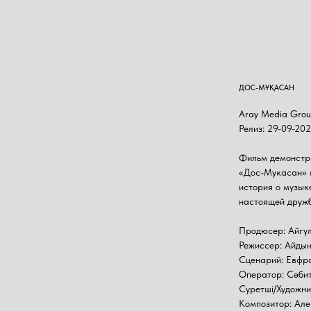
ДОС-МҰҚАСАН
Aray Media Grou
Релиз: 29-09-202
Фильм демонстри
«Дос-Мукасан» к
история о музык
настоящей дружб
Продюсер: Айгү
Режиссер: Айды
Сценарий: Евфр
Оператор: Сәби
Суретші/Художн
Композитор: Ал