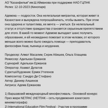
АО "Казахфильм" им.Ш.Айманова при поддержке НАО ГЦПНК
Релиз: 12-10-2023 (Кинопарк)
Адемока — подросток. Она нелегальная мигрантка, которая живет в
Казахстане и вынуждена попрошайничать, чтобы выжить. При этом
она одарена и талантлива, ее мечта — учиться. Ее нелегальный
статус и отсутствие гражданства становятся серьезным препятствием
для этого. В какой-то момент Адемоке выпадает шанс получить
образование, и ей неожиданно помогает в этом человек, от которого
меньше всего можно было ожидать помощи — преподаватель
философии Ахав, пьяница и неудачник.
Продюсер: Алмат Масалим, Серик Абишев, Ольга Хлащева
Режиссер: Адильхан Ержанов
Сценарий: Адильхан Ержанов
Оператор: Азамат Дулатов
Суретші/Художник: Ермек Утегенов
Композитор: Сандро Ди Стефано
Актер: Данияр Алшинов
Актриса: Адема Ержанова
1) Варшавский международный кинофестиваль - Основной конкурс
Приз жюри NETPAC (НЕТПАК – сеть продвижения азиатского
кинематографа)
2) International Education Film Festival - Участие в программе