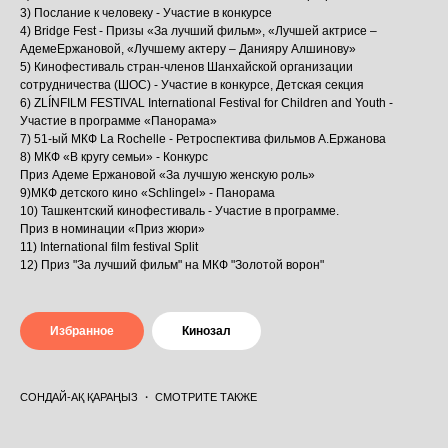
3) Послание к человеку - Участие в конкурсе
4) Bridge Fest - Призы «За лучший фильм», «Лучшей актрисе –
АдемеЕржановой, «Лучшему актеру – Данияру Алшинову»
5) Кинофестиваль стран-членов Шанхайской организации
сотрудничества (ШОС) - Участие в конкурсе, Детская секция
6) ZLÍNFILM FESTIVAL International Festival for Children and Youth -
Участие в программе «Панорама»
7) 51-ый МКФ La Rochelle - Ретроспектива фильмов А.Ержанова
8) МКФ «В кругу семьи» - Конкурс
Приз Адеме Ержановой «За лучшую женскую роль»
9)МКФ детского кино «Schlingel» - Панорама
10) Ташкентский кинофестиваль - Участие в программе.
Приз в номинации «Приз жюри»
11) International film festival Split
12) Приз "За лучший фильм" на МКФ "Золотой ворон"
Избранное
Кинозал
СОНДАЙ-АҚ ҚАРАҢЫЗ ・ СМОТРИТЕ ТАКЖЕ