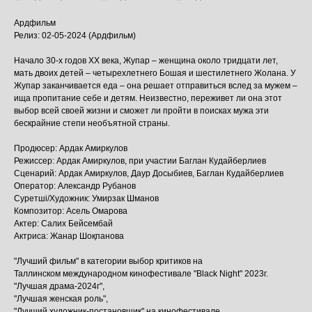
Ардфильм
Релиз: 02-05-2024 (Ардфильм)
Начало 30-х годов XX века, Жупар – женщина около тридцати лет,
мать двоих детей – четырехлетнего Бошая и шестилетнего Жолана. У
Жупар заканчивается еда – она решает отправиться вслед за мужем –
ища пропитание себе и детям. Неизвестно, переживет ли она этот
выбор всей своей жизни и сможет ли пройти в поисках мужа эти
бескрайние степи необъятной страны.
Продюсер: Ардак Амиркулов
Режиссер: Ардак Амиркулов, при участии Баглан Кудайберлиев
Сценарий: Ардак Амиркулов, Даур Досыбиев, Баглан Кудайберлиев
Оператор: Александр Рубанов
Суретші/Художник: Умирзак Шманов
Композитор: Асель Омарова
Актер: Салих Бейсембай
Актриса: Жанар Шоқпанова
"Лучший фильм" в категории выбор критиков на
Таллинском международном кинофестивале "Black Night" 2023г.
"Лучшая драма-2024г",
"Лучшая женская роль",
"Лучший художник-постановщик" на кинофестивале