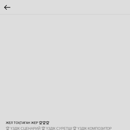
ЖЕЛ ТОҚТАҒАН ЖЕР 🏆🏆🏆
🏆 ҮЗДІК СЦЕНАРИЙ 🏆 ҮЗДІК СУРЕТШІ 🏆 ҮЗДІК КОМПОЗИТОР